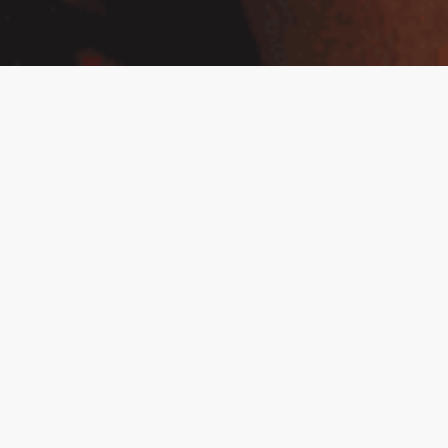
OpinionWorld 是什麼？
您的意見獨到，令全球無數決策人都極感興趣。
在 OpinionWorld，我們提供一個平台，讓建設未來的人聆聽您的意見。
了解更多