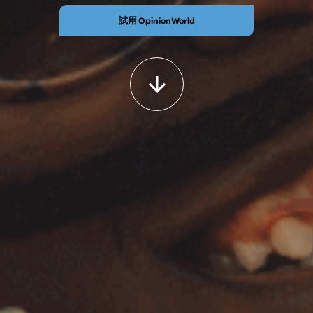
試用 OpinionWorld