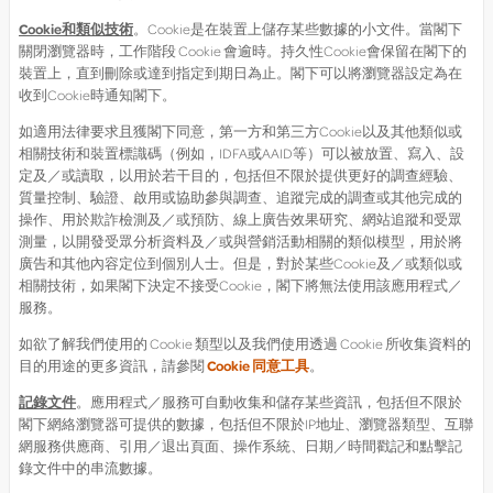
Cookie
和類似技術
。Cookie是在裝置上儲存某些數據的小文件。當閣下
關閉瀏覽器時，工作階段 Cookie 會逾時。持久性Cookie會保留在閣下的
裝置上，直到刪除或達到指定到期日為止。閣下可以將瀏覽器設定為在
收到Cookie時通知閣下。
如適用法律要求且獲閣下同意，第一方和第三方Cookie以及其他類似或
相關技術和裝置標識碼（例如，IDFA或AAID等）可以被放置、寫入、設
定及／或讀取，以用於若干目的，包括但不限於提供更好的調查經驗、
質量控制、驗證、啟用或協助參與調查、追蹤完成的調查或其他完成的
操作、用於欺詐檢測及／或預防、線上廣告效果研究、網站追蹤和受眾
測量，以開發受眾分析資料及／或與營銷活動相關的類似模型，用於將
廣告和其他內容定位到個別人士。但是，對於某些Cookie及／或類似或
相關技術，如果閣下決定不接受Cookie，閣下將無法使用該應用程式／
服務。
如欲了解我們使用的 Cookie 類型以及我們使用透過 Cookie 所收集資料的
目的用途的更多資訊，請參閱
Cookie 同意工具
。
記錄文件
。應用程式／服務可自動收集和儲存某些資訊，包括但不限於
閣下網絡瀏覽器可提供的數據，包括但不限於IP地址、瀏覽器類型、互聯
網服務供應商、引用／退出頁面、操作系統、日期／時間戳記和點擊記
錄文件中的串流數據。