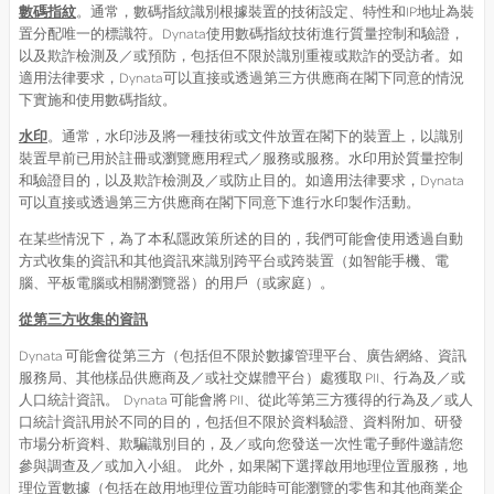
數碼指紋
。通常，數碼指紋識別根據裝置的技術設定、特性和IP地址為裝
置分配唯一的標識符。Dynata使用數碼指紋技術進行質量控制和驗證，
以及欺詐檢測及／或預防，包括但不限於識別重複或欺詐的受訪者。如
適用法律要求，Dynata可以直接或透過第三方供應商在閣下同意的情況
下實施和使用數碼指紋。
水印
。通常，水印涉及將一種技術或文件放置在閣下的裝置上，以識別
裝置早前已用於註冊或瀏覽應用程式／服務或服務。水印用於質量控制
和驗證目的，以及欺詐檢測及／或防止目的。如適用法律要求，Dynata
可以直接或透過第三方供應商在閣下同意下進行水印製作活動。
在某些情況下，為了本私隱政策所述的目的，我們可能會使用透過自動
方式收集的資訊和其他資訊來識別跨平台或跨裝置（如智能手機、電
腦、平板電腦或相關瀏覽器）的用戶（或家庭）。
從第三方收集的資訊
Dynata 可能會從第三方（包括但不限於數據管理平台、廣告網絡、資訊
服務局、其他樣品供應商及／或社交媒體平台）處獲取 PII、行為及／或
人口統計資訊。 Dynata 可能會將 PII、從此等第三方獲得的行為及／或人
口統計資訊用於不同的目的，包括但不限於資料驗證、資料附加、研發
市場分析資料、欺騙識別目的，及／或向您發送一次性電子郵件邀請您
參與調查及／或加入小組。 此外，如果閣下選擇啟用地理位置服務，地
理位置數據（包括在啟用地理位置功能時可能瀏覽的零售和其他商業企