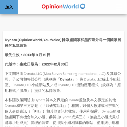
加入
Dynata [
OpinionWorld, YourVoice
]
除歐盟國家和墨西哥外每一個國家居
民的私隱政策
最先生效：
2013
年
8
月
15
日
此版本：生效日期為：
2022年12月30日
下文闡述由 Dynata, LLC (f/k/a Survey Sampling International, LLC) 及其母公
司、子公司和聯營公司（統稱為「
Dynata
」）為 Dynata, LLC線上小組社
區、 Dynata, LLC 小組網站及／或 Dynata, LLC 流動應用程式（統稱為「應
用程式／服務」）提供的私隱政策。
本私隱政策闡述由Dynata與本文界定的Dynata服務及本文界定的其他
Dynata和第三方活動（「非研究活動」）相關，對個人數據或可辨識的
個人身份資訊（「
PII
」）和其他資訊的收集、使用和披露。Dynata的服
務讓閣下有機會加入小組、參與由Dynata或第三方（無論是小組成員或
是非小組成員）管理的調查、使用與小組相關聯的網站、使用與小組相