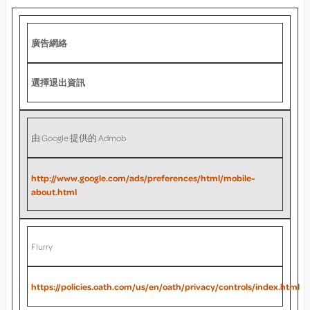
廣告網絡
選擇退出資訊
由 Google 提供的 Admob
http://www.google.com/ads/preferences/html/mobile-
about.html
Flurry
https://policies.oath.com/us/en/oath/privacy/controls/index.html