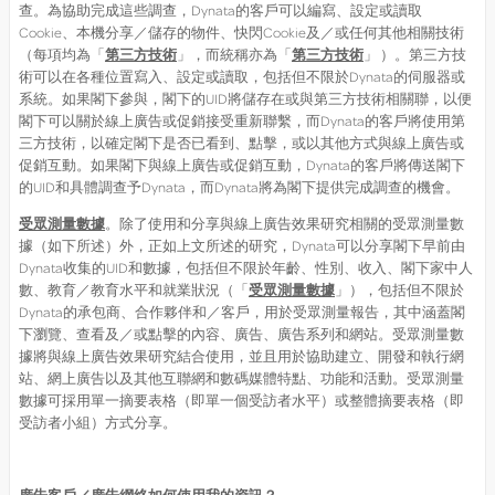
查。為協助完成這些調查，Dynata的客戶可以編寫、設定或讀取
Cookie、本機分享／儲存的物件、快閃Cookie及／或任何其他相關技術
（每項均為「
第三方技術
」，而統稱亦為「
第三方技術
」 ）。第三方技
術可以在各種位置寫入、設定或讀取，包括但不限於Dynata的伺服器或
系統。如果閣下參與，閣下的UID將儲存在或與第三方技術相關聯，以便
閣下可以關於線上廣告或促銷接受重新聯繫，而Dynata的客戶將使用第
三方技術，以確定閣下是否已看到、點擊，或以其他方式與線上廣告或
促銷互動。如果閣下與線上廣告或促銷互動，Dynata的客戶將傳送閣下
的UID和具體調查予Dynata，而Dynata將為閣下提供完成調查的機會。
受眾測量數據
。除了使用和分享與線上廣告效果研究相關的受眾測量數
據（如下所述）外，正如上文所述的研究，Dynata可以分享閣下早前由
Dynata收集的UID和數據，包括但不限於年齡、性別、收入、閣下家中人
數、教育／教育水平和就業狀況（「
受眾測量數據
」），包括但不限於
Dynata的承包商、合作夥伴和／客戶，用於受眾測量報告，其中涵蓋閣
下瀏覽、查看及／或點擊的內容、廣告、廣告系列和網站。受眾測量數
據將與線上廣告效果研究結合使用，並且用於協助建立、開發和執行網
站、網上廣告以及其他互聯網和數碼媒體特點、功能和活動。受眾測量
數據可採用單一摘要表格（即單一個受訪者水平）或整體摘要表格（即
受訪者小組）方式分享。