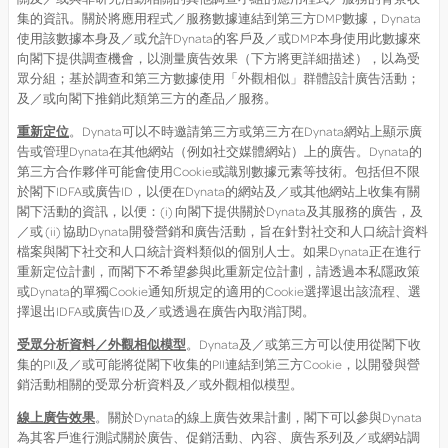
集的資訊。關於將應用程式／服務數據連結到第三方DMP數據，Dynata
使用該數據本身及／或允許Dynata的客戶及／或DMP本身使用此數據來
向閣下提供調查機會，以測量廣告效果（下方將更詳細描述），以為受
眾分組；基於調查和第三方數據使用「外觀相似」群體設計廣告活動；
及／或向閣下推銷此類第三方的產品／服務。
重新定位
。Dynata可以不時邀請第三方或第三方在Dynata網站上顯示廣
告或管理Dynata在其他網站（例如社交媒體網站）上的廣告。Dynata的
第三方合作夥伴可能會使用Cookie或識別數據元素等技術。包括但不限
於閣下IDFA或廣告ID，以便在Dynata的網站及／或其他網站上收集有關
閣下活動的資訊，以便：(i) 向閣下提供關於Dynata及其服務的廣告，及
／或 (ii) 協助Dynata開發營銷和廣告活動，旨在針對社交和人口統計資料
檔案與閣下社交和人口統計資料類似的個別人士。如果Dynata正在進行
重新定位計劃，而閣下不希望參與此重新定位計劃，請透過本私隱政策
或Dynata的單獨Cookie通知所規定的適用的Cookie選擇退出該流程、選
擇退出IDFA或廣告ID及／或透過在廣告內取消訂閱。
受眾分析資料／外觀相似模型
。Dynata及／或第三方可以使用從閣下收
集的PII及／或可能將從閣下收集的PII連結到第三方Cookie，以開發與營
銷活動相關的受眾分析資料及／或外觀相似模型。
線上廣告效果
。關於Dynata的線上廣告效果計劃，閣下可以參與Dynata
為其客戶進行測試關於廣告、促銷活動、內容、廣告系列及／或網站調