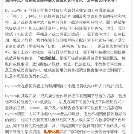
應用程式／服務收集哪些個人數據和其他資訊，及將被如何使用？
Dynata在小組註冊期間和之後從研究參與者收集個人可識別資訊
（「PII」），包括但不限於在參與調查期間及與獎勵和獎賞的接收和兌
換，及／或在應用程式／服務註冊和下載過程的相關情況。閣下將被要
求提供某些PII和人口統計資料，包括但不限於閣下的姓名、地址、電話
號碼（包括家庭、手機及／或公司電話號碼）、電子郵件地址、出生日
期、職業／教育、我們在閣下註冊帳戶時分配給閣下的獨特小組／受訪
者身份號碼（單獨稱為「
UID
」，統稱為「
UIDs
」），以及種族和性別資
料。除了上述PII的收集，在註冊期間和之後，閣下可能被要求自願提供
或披露敏感數據。
「
敏感數據
」
是指可披露或揭露健康和醫療狀況、性
取向或性生活、政治觀點／觀點、種族／民族血統、宗教和哲學信仰，
及工會成員資格的PII。敏感數據用於將目標調查機會集中定位到閣下，
以及本私隱政策另有規定。
Dynata會在參與調查之前和期間從非小組成員收集PII和人口統計資訊。
Dynata向其客戶及／或其廣告合作夥伴提供有關閣下裝置的資訊，包括
但不限於裝置的IDFA或廣告ID，以及在閣下同意的情況下與應用程式／
服務的互動。Dynata、客戶及／或廣告合作夥伴可以使用此資訊協助
Dynata調查、向閣下推銷Dynata產品和服務、用於不相關但按興趣顯示
的廣告、將閣下的裝置連結至關於閣下及／或由第三方數據管理平台所
提供閣下裝置的其他數據，及／或驗證閣下所提供有關閣下自己及／或
閣下裝置的某些資訊。
點擊此處
詳細了解我們的一些廣告合作夥伴，包