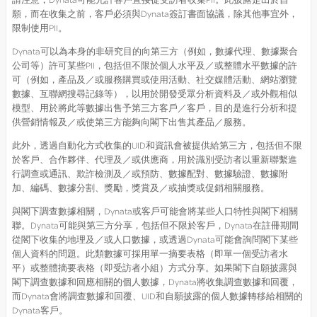
願，而在收集之前，客戶必須與Dynata簽訂書面協議，除其他事宜外，
限制使用PII。
Dynata可以為本身的非研究目的向第三方（例如，數據代理、數據聚合
公司等）許可某些PII，包括但不限於個人水平及／或整體水平數據的許
可（例如，產品及／或服務購買或使用活動、社交媒體活動、網站瀏覽
數據、互聯網搜尋記錄等），以用於開發受眾分析資料及／或外觀相似
模型、用於將此等數據出售予第三方客戶／客戶，目的是進行分析和提
供營銷情報及／或使第三方能夠向閣下出售其產品／服務。
此外，透過自動化方式收集的UID和資訊會被提供給第三方，包括但不限
於客戶、合作夥伴、代理及／或供應商，用於識別受訪者以重新聯繫進
行調查或通訊、欺詐檢測及／或預防、數據配對、數據驗證、數據附
加、編碼、數據分割、獎勵，獎賞及／或抽獎或促銷相關服務。
與閣下調查數據相關，Dynata或客戶可能會將某些人口特性與閣下相關
聯。Dynata可能與第三方分享，包括但不限於客戶，Dynata在註冊期間
從閣下收集的地理及／或人口數據，或透過Dynata可能會詢問閣下某些
個人資料的問題。此類數據可採用單一摘要表格（即單一個受訪者水
平）或整體摘要表格（即受訪者小組）方式分享。如果閣下自願披露與
閣下調查數據和回應相關的個人數據，Dynata將收集調查數據和回覆，
而Dynata會將調查數據和回覆、UID和自願披露的個人數據轉移給相關的
Dynata客戶。