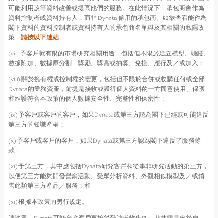
可能利用該等資料改善或提高他們的服務。在此情況下，承包商會作為
資料控制者或資料持有人，而非 Dynata 僱用的承包商。如欲查看能作為
閣下資料的資料控制者或資料持有人的承包商名單與及其相關的私隱政
策，
請按以下連結
(vii) 予客戶就有限的市場研究相關用途，包括但不限於建立模型、驗證、
數據附加、數據庫分割、獎勵、獎賞或抽獎、兌換、履行及／或加入；
(viii) 關於擁有權或控制權的變更，包括但不限於合併或收購任何或全部
Dynata的業務資產，前提是接收或獲得個人資料的一方同意使用、保護
和維護符合本政策的個人數據安全性、完整性和保密性；
(ix) 予客戶或客戶的客戶，如果Dynata或第三方認為閣下已經或可能違反
第三方的知識產權；
(x) 予客戶或客戶的客戶，如果Dynata或第三方認為閣下違反了服務條
款；
(xi) 予第三方，其中應包括Dynata研究客戶和從事非研究活動的第三方，
以便第三方能夠開發營銷活動、受眾分析資料、外觀相似模型及／或銷
售此類第三方產品／服務；和
(xi) 根據本政策的另行規定。
請注意，Dynata可能允許客戶直接從受訪者收集PII。此披露是出於自