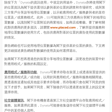
除按下方「Dynata的資訊使用」中規定的用途外，Dynata亦將使用閣下
的位置資訊為閣下提供選項以參與基於位置的調查和市場研究，或與第
三方客戶分享該等地理位置數據，以示範應用程式／服務參與者的某些
位置及／或業務模式。
此外，SSI可能與第三方供應商分享閣下的地理位
置數據，以識別閣下位置附近的商業地址，如商店或餐廳。要了解有關
此類供應商的更多資訊，請瀏覽
www.placed.com
，了解所提供服務和
地理位置數據的使用方式，包括供應商對基於位置的廣告使用此類數據
的情況。
廣告網絡也可以使用地理位置數據為閣下提供基於位置的廣告。下文將
更詳細描述廣告網絡對數據的使用及如何選擇退出。
如果閣下不想再透過您的裝置分享地理位置數據，請更改您的裝置中針
對應用程式／服務的私隱設定。
應用程式／服務和功能
。Dynata可要求存取在裝置上或透過裝置提供的
某些應用程式及／或功能，以用於與應用程式／服務和服務相關用途。
應透過推送通知或其他提示要求存取權，而存取權只會在閣下同意的情
況下才授予。如果閣下同意，閣下隨後仍可以透過更改裝置上的設定來
選擇停用。
社交媒體資訊
。閣下亦有機會透過第三方社交媒體平台存取應用程式／
服務。如果選擇此選項，Dynata可能會收集儲存在閣下社交媒體平台帳
戶中的某些個人資料。