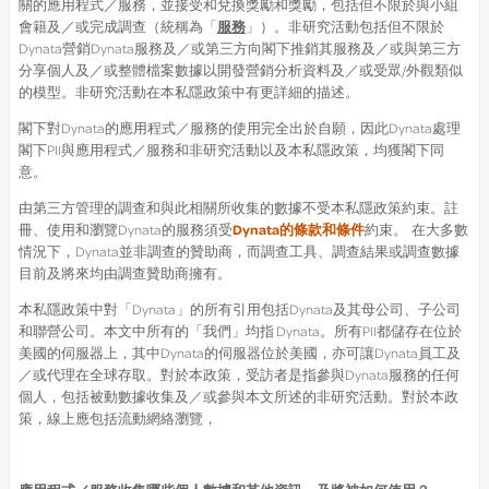
關的應用程式／服務，並接受和兌換獎勵和獎勵，包括但不限於與小組
會籍及／或完成調查（統稱為「
服務
」）。非研究活動包括但不限於
Dynata營銷Dynata服務及／或第三方向閣下推銷其服務及／或與第三方
分享個人及／或整體檔案數據以開發營銷分析資料及／或受眾/外觀類似
的模型。非研究活動在本私隱政策中有更詳細的描述。
閣下對Dynata的應用程式／服務的使用完全出於自願，因此Dynata處理
閣下PII與應用程式／服務和非研究活動以及本私隱政策，均獲閣下同
意。
由第三方管理的調查和與此相關所收集的數據不受本私隱政策約束。註
冊、使用和瀏覽Dynata的服務須受
Dynata的條款和條件
約束。 在大多數
情況下，Dynata並非調查的贊助商，而調查工具、調查結果或調查數據
目前及將來均由調查贊助商擁有。
本私隱政策中對「Dynata」的所有引用包括Dynata及其母公司、子公司
和聯營公司。本文中所有的「我們」均指 Dynata。所有PII都儲存在位於
美國的伺服器上，其中Dynata的伺服器位於美國，亦可讓Dynata員工及
／或代理在全球存取。對於本政策，受訪者是指參與Dynata服務的任何
個人，包括被動數據收集及／或參與本文所述的非研究活動。對於本政
策，線上應包括流動網絡瀏覽，