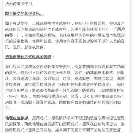
括如何選擇停用。
閣下提交的其他資訊。
閣下可以提交、上載或傳輸內容或材料，包括但不限於照片、視頻及／
或任何其他類似或相關的內容或材料，其中可能包括閣下的PII（「
用戶
內容
」），例如當完成調查時。包括在用戶內容中的PII應按照本私隱政
策的規定收集、使用和披露。使用者內容不應包含除閣下以外人員的音
訊、視訊、影像或肖像。
透過自動化方式收集的資訊
：
應用程式／服務亦會自動收集某些資訊，例如有關閣下裝置和裝置功能
的資訊，包括但不限於裝置的操作系統、裝置上的其他應用程式、IP地
址、裝置網絡供應商、裝置類型、時區、網絡狀態、瀏覽器類型、瀏覽
器標識符、獨特裝置標識號碼（例如用於分析或廣告的標識碼）、網絡
供應商用戶ID（由網絡供應商唯一分配給閣下的號碼）、媒體瀏覽控制
（MAC）地址、國際移動設備識別碼、位置，以及其他單獨或組合時可
用於唯一標識閣下裝置的資訊。此數據和收集數據技術的具體示例如
下：
地理位置數據
。應用程式／服務將請求閣下從流動裝置取得地理位置資
訊的權限，而此地理位置資訊可由應用程式／服務在任何時候提供，無
論應用程式／服務是否開啟。如果閣下同意分享閣下的地理位置數據，