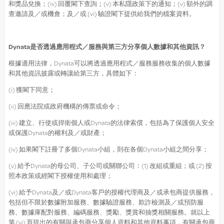
和獎品兌換；(iv) 回覆閣下查詢；(v) 本私隱政策下的通知；(v) 額外的調
查邀請及／或機會；及／或 (vi) 驗證閣下提供給我們的檔案資料。
Dynata
是否透過應用程式／服務與第三方分享個人數據和其他資訊？
根據適用法律，Dynata可以將透過應用程式／服務服務收集的個人數據
和其他資訊披露或轉讓給第三方，具體如下：
(i) 獲閣下同意；
(ii) 回應法院或政府機構的傳票或命令；
(iii) 建立、行使或捍衛個人或Dynata的法律索償，包括為了保護個人安全
或保護Dynata的權利及／或財產；
(iv) 如果閣下註冊了多個Dynata小組，則在各個Dynata小組之間分享；
(v) 給予Dynata的母公司、子公司或關聯公司：(1) 改組或重組；或 (2) 按
照本政策或經閣下授權使用和處理；
(vi) 給予Dynata及／或Dynata客戶的授權代理商及／或承包商提供服務，
包括但不限於數據附加服務、數據驗證服務、欺詐檢測及／或預防服
務、數據庫配對服務、編碼服務、獎勵、獎賞和抽獎相關服務。就以上
第 (vi) 頁提出的有關與承包商分享個人資料和其他資料事項，有關承包商