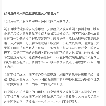
如何選擇停用某些數據收集及／或使用？
此應用程式／服務的用戶有多個選擇停用的選項。
閣下可以透過解除安裝應用程式／服務及／或終止閣下參與小組，以停
止應用程式／服務收集所有個人數據和其他資訊。閣下可以使用作為流
動裝置一部分的標準解除安裝過程，或透過使用流動應用程式市場或網
絡，及／或閣下可以在小組網站上取消閣下小組成員帳戶。請注意，如
果閣下刪除「應用程式／服務」，但保留了包含Dynata網站之一的個人
檔案，我們仍可能透過我們的網站收集閣下的個人數據和其他數據。解
除安裝應用程式／服務將不會刪除Dynata在解除安裝應用程式／服務之
前收集的所有資訊。要刪除Dynata收集的所有資訊，請聯繫Dynata，如
下所示。
在閣下帳戶終止、閣下帳戶沒有活動及／或閣下解除安裝應用程式／服
務日期起六個月後，Dynata可能會將閣下的PII轉移到第三方數據代理及
／或數據管理平台，由第三方轉售／重新使用。
如果閣下不希望閣下的PII用於非研究活動及／或如果閣下不同意在終止
閣下帳戶及／或從閣下裝置中刪除應用程式／服務後，Dynata與第三方
分享閣下的PII，請透過privacy@dynata.com與我們聯繫。