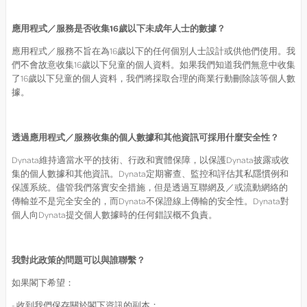
應用程式／服務是否收集
16
歲以下未成年人士的數據？
應用程式／服務不旨在為16歲以下的任何個別人士設計或供他們使用。我
們不會故意收集16歲以下兒童的個人資料。如果我們知道我們無意中收集
了16歲以下兒童的個人資料，我們將採取合理的商業行動刪除該等個人數
據。
透過應用程式／服務收集的個人數據和其他資訊可採用什麼安全性？
Dynata維持適當水平的技術、行政和實體保障，以保護Dynata披露或收
集的個人數據和其他資訊。Dynata定期審查、監控和評估其私隱慣例和
保護系統。儘管我們落實安全措施，但是透過互聯網及／或流動網絡的
傳輸並不是完全安全的，而Dynata不保證線上傳輸的安全性。Dynata對
個人向Dynata提交個人數據時的任何錯誤概不負責。
我對此政策的問題可以與誰聯繫？
如果閣下希望：
- 收到我們保存關於閣下資訊的副本；