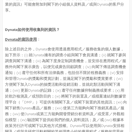
業的資訊）可能會附加到閣下的小組個人資料及／或與Dynata的客戶分
享。
Dynata
如何使用收集到的資訊？
Dynata
的資訊使用
：
除上述目的之外，Dynata會使用透過應用程式／服務收集的個人數據，
如下所示：(i) 就Dynata擁有的調查小組與閣下會員溝通；(ii) 就閣下參與
調查與閣下溝通；(iii) 為閣下度身定制調查機會，並安排在應用程式／服
務外向閣下展示廣告，以便完成廣告回顧調查；(iv) 向閣下傳送調查機會
通知；(v) 遵守任何和所有法律義務，包括但不限於稅務義務；(vi) 安排
和管理Dynata的獎勵和獎賞計劃，並滿足閣下的獎勵和獎賞要求；(vii)
方便閣下加入Dynata的抽獎活動和促銷活動，並就此類活動與閣下溝
通；(viii) 更新Dynata的記錄；(ix) 遵守任何數據抑制義務或要求；(x) 用
於欺詐檢測及／或預防目的；(xi) 將閣下的裝置及／或檔案連結到數據管
理平台（「DMP」）可提供有關閣下及／或閣下裝置的其他資訊；(xii) 向
閣下銷售Dynata產品／服務；(xiii) 使第三方能夠向閣下推銷其產品／服
務；(xiv) 使Dynata或第三方能夠開發營銷分析資料及／或受眾／外觀相
似模型；(xv) 驗證閣下提供給我們的個人資料資訊；及／或 (xvi) 根據本
政策另行許可或閣下以其他方式授權。Dynata可以使用與Dynata安排相
關及／或與非研究活動相關的其他調查小組的應用程式／服務的背景收